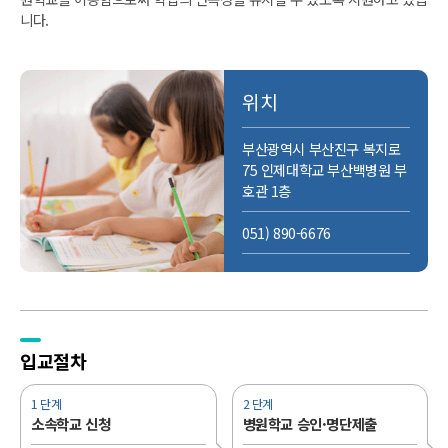
니다.
위치
부산광역시 부산진구 복지로
75 인제대학교 부산백병원 부
호관 1층
051) 890-6676
입교절차
1 단계
2 단계
소속학교 신청
병원학교 승인·명단제출