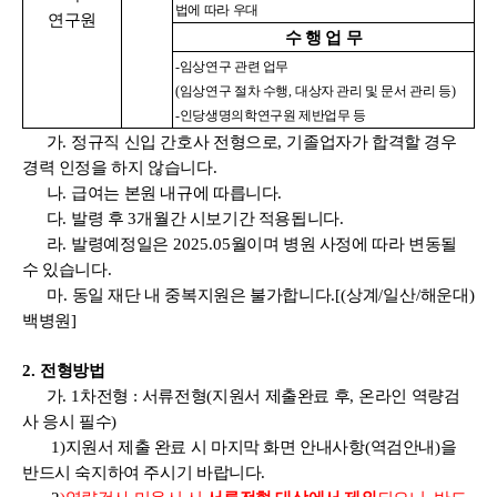
법에 따라 우대
연구원
수 행 업 무
-
임상연구 관련 업무
(
임상연구 절차 수행
,
대상자 관리 및 문서 관리 등
)
-
인당생명의학연구원 제반업무 등
가
.
정규직 신입 간호사 전형으로
,
기졸업자가 합격할 경우
경력 인정을 하지 않습니다
.
나
.
급여는 본원 내규에 따릅니다
.
다
.
발령 후
3
개월간 시보기간 적용됩니다
.
라
.
발령예정일은
2025.05
월이며 병원 사정에 따라 변동될
수 있습니다
.
마.
동일 재단 내 중복지원은 불가합니다
.[(
상계
/
일산
/
해운대
)
백병원
]
2.
전형방법
가
. 1
차전형
:
서류전형
(
지원서 제출완료 후
,
온라인 역량검
사 응시 필수
)
1)
지원서 제출 완료 시 마지막 화면 안내사항
(
역검안내
)
을
반드시 숙지하여 주시기 바랍니다
.