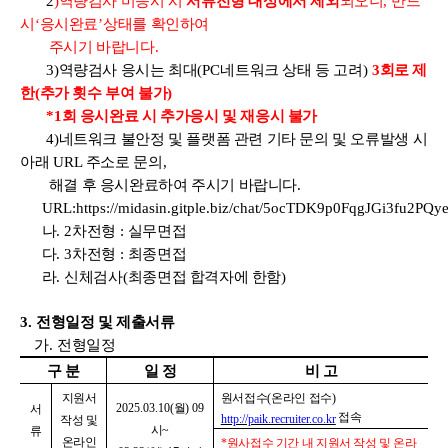
2
)
역량검사 미응시 시
서류전형 대상에서 제외
되오니
,
반드
시
‘
응시완료
’
상태를 확인하여
주시기 바랍니다
.
3)
역량검사 응시는 최대
(PC
네트워크 상태 등 고려
)
3
회로 제
한
(
추가 횟수 부여 불가
)
*1
회 응시완료 시 추가응시 및 재응시 불가
4)
네트워크 불안정 및 플랫폼 관련 기타 문의 및 오류발생 시
아래
URL
주소로 문의
,
해결 후 응시완료하여 주시기 바랍니다
.
URL:https://midasin.gitple.biz/chat/5ocTDK9p0FqgJGi3fu2P
나
. 2
차전형
:
실무면접
다
. 3
차전형
:
최종면접
라
.
신체검사
(
최종면접 합격자에 한함
)
3.
전형일정 및 제출서류
가
.
전형일정
구 분
일 정
비 고
지원서
원서접수
(
온라인 접수
)
2025.03.10(
월
) 09
서
접속
http://paik.recruiter.co.kr
작성 및
시
~
류
온라인
*
원사접수 기간 내 지원서 작성 및 온라