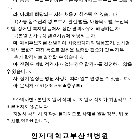
다
.
동종 직무를 수행하는 다른 부서에서도 근무할 수 있습니
다
.
라
.
아래에 해당되는 자는 채용이 취소될 수 있습니다
.
1)
아동 청소년의 성 보호에 관한 법률
,
아동복지법
,
노인복
지법
,
장애인 복지법 등에서
정한 결격사유에 해당하는 자
2)
본원 인사규정 결격사유에 해당되는 자
마
.
예비후보자를 선발하여 최종합격자의 임용포기
,
신체검
사에서 불합격 판정 등으로 결원을
보충할 필요가 있는 경우
추가 합격자로 결정할 수 있습니다
.
바
.
전형 단계별 적격자가 없는 경우 합격자를 결정하지 않을
수 있습니다
.
사
.
상기 일정은 병원 사정에 따라 일부 변경될 수 있습니다
.
아
.
문의처
: 051)890-6504(
총무부
)
*
주의사항
:
본인 지원서 삭제 시
,
지원서 삭제가 최종적으로
이루어지지 않습니다
.
지원서 삭제 시 재작성 불가하므로 삭제를 원할 경우
,
위 문
의처로 연락바랍니다
.
인 제 대 학 교 부 산 백 병 원