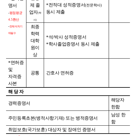
*
전적대 성적증명서
제 졸
명서
(
전문학사
)
동시 제출
업자
-
평점평균
(
학
4.5
환산
사
)
최종
-
전체석차기
학력
재필수
*
석
/
박사 성적증명서
대학
*
학사졸업증명서 동시 제출
원이
상
*
면허증
및
공통
간호사 면허증
자격증
사본
해 당 자
해당자
경력증명서
한함
남성 한
주민등록초본
(
병적사항기재
)
또는 병적증명서
함
취업보호
(
국가보훈
)
대상자 및 장애인 증명서