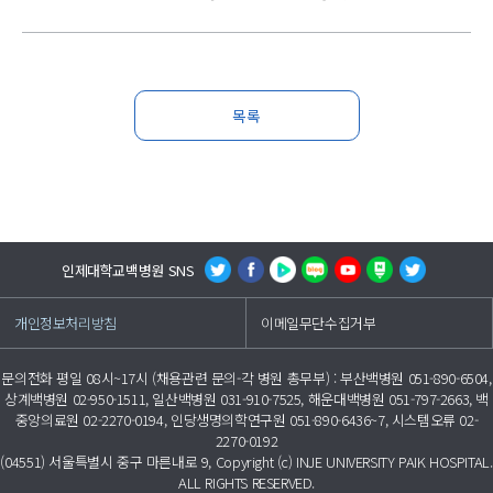
목록
인제대학교백병원 SNS
개인정보처리방침
이메일무단수집거부
문의전화 평일 08시~17시 (채용관련 문의-각 병원 총무부) : 부산백병원 051-890-6504,
상계백병원 02-950-1511, 일산백병원 031-910-7525, 해운대백병원 051-797-2663, 백
중앙의료원 02-2270-0194, 인당생명의학연구원 051-890-6436~7, 시스템오류 02-
2270-0192
(04551) 서울특별시 중구 마른내로 9, Copyright (c) INJE UNIVERSITY PAIK HOSPITAL.
ALL RIGHTS RESERVED.