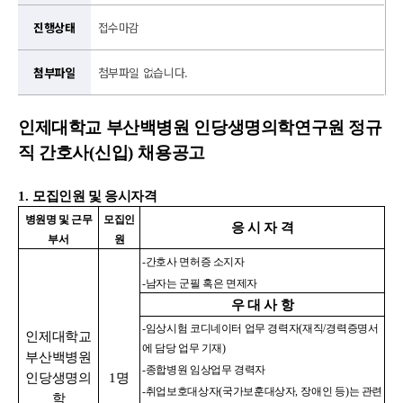
진행상태
접수마감
첨부파일
첨부파일 없습니다.
인제대학교 부산백병원 인당생명의학연구원 정규
직 간호사
(
신입
)
채용공고
1.
모집인원 및 응시자격
병원명 및 근무
모집인
응 시 자 격
부서
원
-
간호사 면허증 소지자
-
남자는 군필 혹은 면제자
우 대 사 항
-
임상시험 코디네이터 업무 경력자
(
재직
/
경력증명서
인제대학교
에 담당 업무 기재
)
부산백병원
-
종합병원 임상업무 경력자
인당생명의
1
명
-
취업보호대상자
(
국가보훈대상자
,
장애인 등
)
는 관련
학