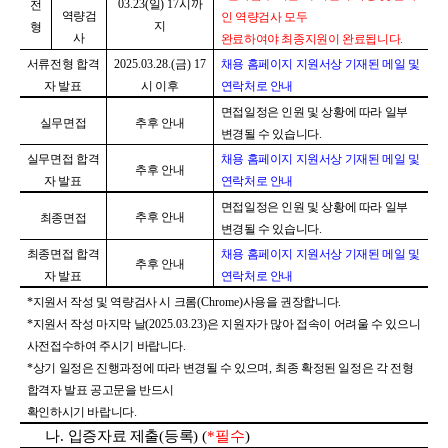
03.23(
일
) 17
시까
전
역량검
인 역량검사 모두
지
형
사
완료하여야 최종지원이 완료됩니다
.
서류전형 합격
2025.03.28.(
금
) 17
채용 홈페이지 지원서상 기재된 메일 및
자 발표
시 이후
연락처로 안내
면접일정은 인원 및 상황에 따라 일부
실무면접
추후 안내
변경될 수 있습니다
.
실무면접 합격
채용 홈페이지 지원서상 기재된 메일 및
추후 안내
자 발표
연락처로 안내
면접일정은 인원 및 상황에 따라 일부
추후 안내
최종면접
변경될 수 있습니다
.
최종면접 합격
채용 홈페이지 지원서상 기재된 메일 및
추후 안내
자 발표
연락처로 안내
*
지원서 작성 및 역량검사 시 크롬
(Chrome)
사용을 권장합니다
.
*
지원서 작성 마지막 날
(2025.03.23)
은 지원자가 많아 접속이 어려울 수 있으니
사전접수하여 주시기 바랍니다
.
*
상기 일정은 진행과정에 따라 변경될 수 있으며
,
최종 확정된 일정은 각 전형
합격자 발표 공고문을 반드시
확인하시기 바랍니다
.
나
.
입증자료 제출
(
등록
) (
*
필수
)