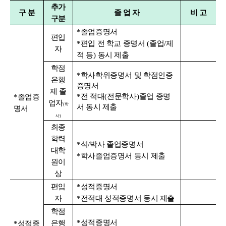
추가
구 분
졸 업 자
비 고
구분
*
졸업증명서
편입
*
편입 전 학교 증명서
(
졸업
/
제
자
적 등
)
동시 제출
학점
*
학사학위증명서 및 학점인증
은행
증명서
제 졸
*
전 적대
(
전문학사
)
졸업 증명
*
졸업증
업자
(
학
서 동시 제출
명서
사
)
최종
학력
*
석
/
박사 졸업증명서
대학
*
학사졸업증명서 동시 제출
원이
상
편입
*
성적증명서
자
*
전적대 성적증명서 동시 제출
학점
*
성적증명서
은행
*
성적증