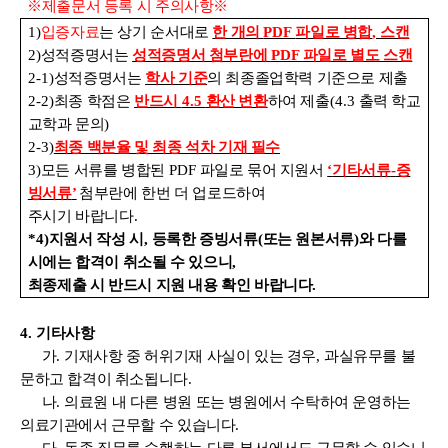
※
제출문서 등록 시 주의사항
※
1)
입증자료
는 상기 순서대로
한 개의
PDF
파일로 병합
,
스캔
2)
성적증명서는
성적증명서 첨부란에
PDF
파일로 별도 스캔
2-1)
성적증명서는
학사 기준
의 최종졸업학력 기준으로 제출
2-2)
최종 학점은
반드시
4.5
환산 변환
하여 제출
(4.3
출력 학교
교학과 문의
)
2-3)
최종 백분율 및 최종 석차 기재 필수
3)
모든 서류를 병합된
PDF
파일로 묶어 지원서
‘
기타서류
-
증
빙서류
’
첨부란에 한번 더 업로드하여
주시기 바랍니다
.
*4)
지원서 작성 시
,
등록한 증빙서류
(
또는 원본서류
)
와 다를
시에는 합격이 취소될 수 있으니
,
최종제출 시 반드시 지원 내용 확인 바랍니다
.
4.
기타사항
가
.
기재사항 중 허위기재 사실이 있는 경우
,
과실유무를 불
문하고 합격이 취소됩니다
.
나
.
의료원 내 다른 병원 또는 병원에서 수탁하여 운영하는
의료기관에서 근무할 수 있습니다
.